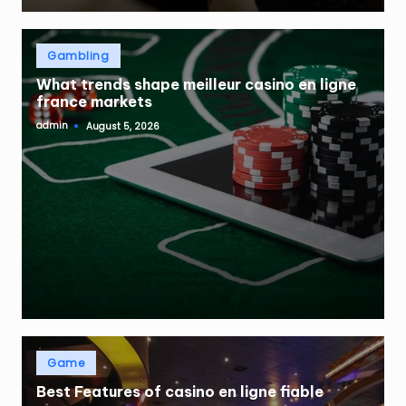
Posted
Gambling
in
What trends shape meilleur casino en ligne
france markets
admin
August 5, 2026
Posted
by
Posted
Game
in
Best Features of casino en ligne fiable