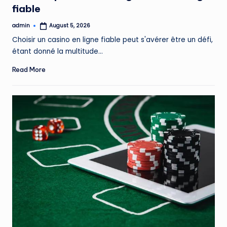
fiable
admin
August 5, 2026
Posted
by
Choisir un casino en ligne fiable peut s'avérer être un défi,
étant donné la multitude…
Read More