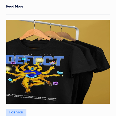
Read More
Posted
Fashion