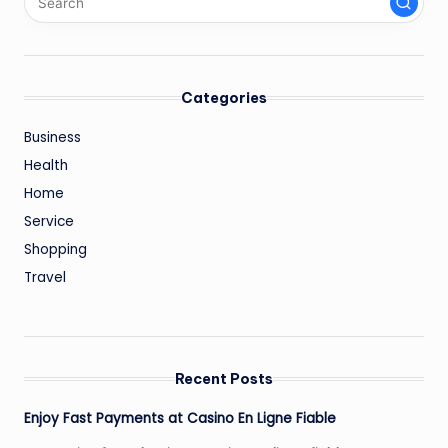
Categories
Business
Health
Home
Service
Shopping
Travel
Recent Posts
Enjoy Fast Payments at Casino En Ligne Fiable