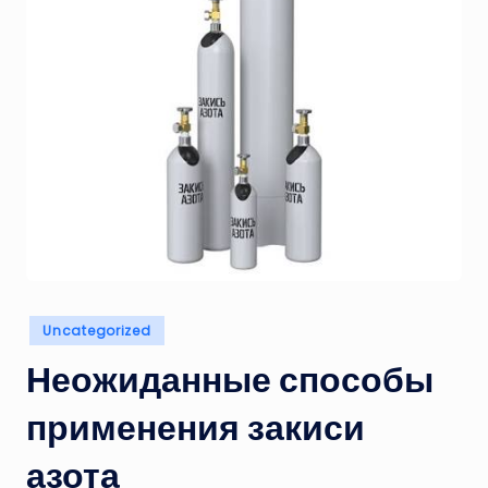
a
i
s
Posted
Uncategorized
in
Неожиданные способы
применения закиси
азота