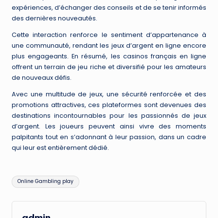
expériences, d’échanger des conseils et de se tenir informés
des dernières nouveautés.
Cette interaction renforce le sentiment d’appartenance à
une communauté, rendant les jeux d’argent en ligne encore
plus engageants. En résumé, les casinos français en ligne
offrent un terrain de jeu riche et diversifié pour les amateurs
de nouveaux défis.
Avec une multitude de jeux, une sécurité renforcée et des
promotions attractives, ces plateformes sont devenues des
destinations incontournables pour les passionnés de jeux
d’argent. Les joueurs peuvent ainsi vivre des moments
palpitants tout en s’adonnant à leur passion, dans un cadre
qui leur est entièrement dédié.
Tags:
Online Gambling play
admin