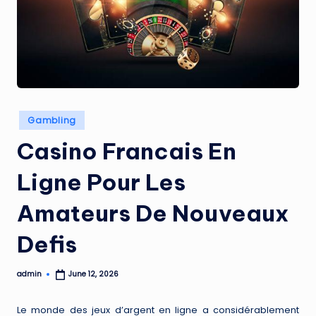
a
i
s
Posted
Gambling
in
Casino Francais En
Ligne Pour Les
Amateurs De Nouveaux
Defis
admin
June 12, 2026
Posted
by
Le monde des jeux d’argent en ligne a considérablement