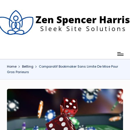
Skip
to
content
Z
leek
ite
e
olutions
n
S
p
Home
Betting
Comparatif Bookmaker Sans Limite De Mise Pour
Gros Parieurs
e
n
c
e
H