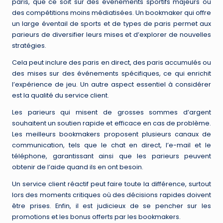
paris, que ce soit sur des événements sportifs majeurs ou
des compétitions moins médiatisées. Un bookmaker qui offre
un large éventail de sports et de types de paris permet aux
parieurs de diversifier leurs mises et d’explorer de nouvelles
stratégies.
Cela peut inclure des paris en direct, des paris accumulés ou
des mises sur des événements spécifiques, ce qui enrichit
l’expérience de jeu. Un autre aspect essentiel à considérer
est la qualité du service client.
Les parieurs qui misent de grosses sommes d’argent
souhaitent un soutien rapide et efficace en cas de problème.
Les meilleurs bookmakers proposent plusieurs canaux de
communication, tels que le chat en direct, l’e-mail et le
téléphone, garantissant ainsi que les parieurs peuvent
obtenir de l’aide quand ils en ont besoin.
Un service client réactif peut faire toute la différence, surtout
lors des moments critiques où des décisions rapides doivent
être prises. Enfin, il est judicieux de se pencher sur les
promotions et les bonus offerts par les bookmakers.