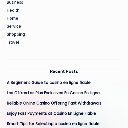
Business
Health
Home
Service
Shopping
Travel
Recent Posts
A Beginner’s Guide to casino en ligne fiable
Les Offres Les Plus Exclusives En Casino En Ligne
Reliable Online Casino Offering Fast Withdrawals
Enjoy Fast Payments at Casino En Ligne Fiable
Smart Tips for Selecting a casino en ligne fiable