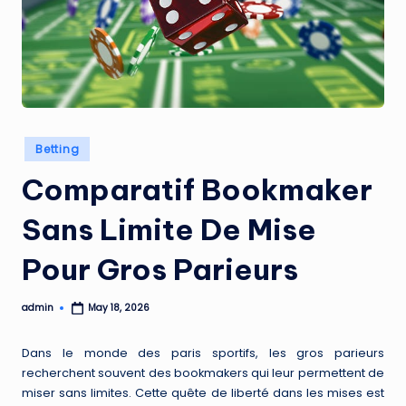
a
i
s
Posted
Betting
in
Comparatif Bookmaker
Sans Limite De Mise
Pour Gros Parieurs
admin
May 18, 2026
Posted
by
Dans le monde des paris sportifs, les gros parieurs
recherchent souvent des bookmakers qui leur permettent de
miser sans limites. Cette quête de liberté dans les mises est