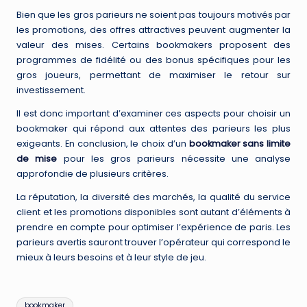
Bien que les gros parieurs ne soient pas toujours motivés par
les promotions, des offres attractives peuvent augmenter la
valeur des mises. Certains bookmakers proposent des
programmes de fidélité ou des bonus spécifiques pour les
gros joueurs, permettant de maximiser le retour sur
investissement.
Il est donc important d’examiner ces aspects pour choisir un
bookmaker qui répond aux attentes des parieurs les plus
exigeants. En conclusion, le choix d’un
bookmaker sans limite
de mise
pour les gros parieurs nécessite une analyse
approfondie de plusieurs critères.
La réputation, la diversité des marchés, la qualité du service
client et les promotions disponibles sont autant d’éléments à
prendre en compte pour optimiser l’expérience de paris. Les
parieurs avertis sauront trouver l’opérateur qui correspond le
mieux à leurs besoins et à leur style de jeu.
Tags:
bookmaker