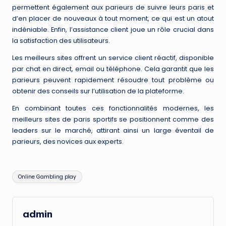
permettent également aux parieurs de suivre leurs paris et
d’en placer de nouveaux à tout moment, ce qui est un atout
indéniable. Enfin, l’assistance client joue un rôle crucial dans
la satisfaction des utilisateurs.
Les meilleurs sites offrent un service client réactif, disponible
par chat en direct, email ou téléphone. Cela garantit que les
parieurs peuvent rapidement résoudre tout problème ou
obtenir des conseils sur l’utilisation de la plateforme.
En combinant toutes ces fonctionnalités modernes, les
meilleurs sites de paris sportifs se positionnent comme des
leaders sur le marché, attirant ainsi un large éventail de
parieurs, des novices aux experts.
Tags:
Online Gambling play
admin