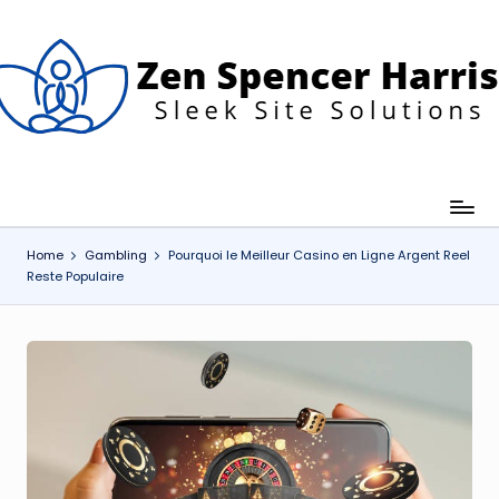
Skip
to
content
Z
leek
ite
e
olutions
n
S
p
Home
Gambling
Pourquoi le Meilleur Casino en Ligne Argent Reel
Reste Populaire
e
n
c
e
H