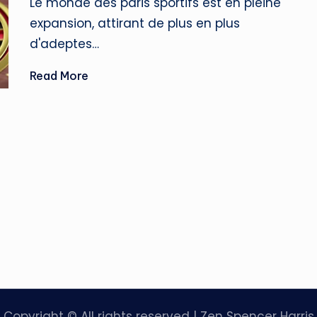
Le monde des paris sportifs est en pleine
expansion, attirant de plus en plus
d'adeptes…
Read More
Copyright © All rights reserved | Zen Spencer Harris