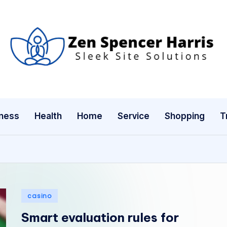
Z
Sleek
Site
e
Solutions
n
ness
Health
Home
Service
Shopping
T
S
p
e
n
Posted
casino
c
in
Smart evaluation rules for