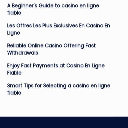
A Beginner’s Guide to casino en ligne
fiable
Les Offres Les Plus Exclusives En Casino En
Ligne
Reliable Online Casino Offering Fast
Withdrawals
Enjoy Fast Payments at Casino En Ligne
Fiable
Smart Tips for Selecting a casino en ligne
fiable