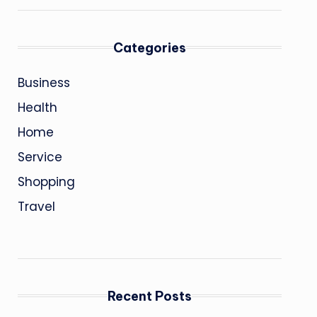
Categories
Business
Health
Home
Service
Shopping
Travel
Recent Posts