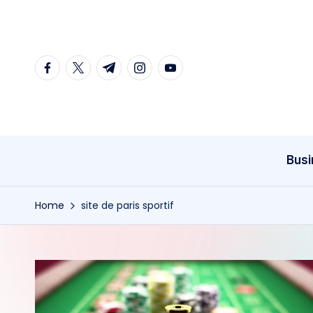
Skip
to
facebook.com
twitter.com
t.me
instagram.com
youtube.com
content
Busi
Home
site de paris sportif